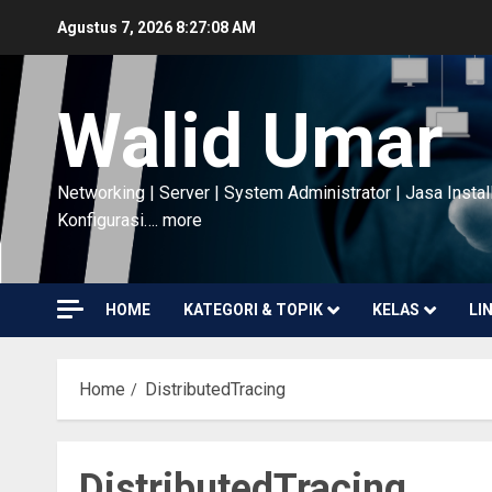
Skip
Agustus 7, 2026
8:27:09 AM
to
content
Walid Umar
Networking | Server | System Administrator | Jasa Instal
Konfigurasi…. more
HOME
KATEGORI & TOPIK
KELAS
LI
Home
DistributedTracing
DistributedTracing