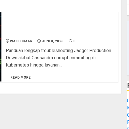
Studi Kasus Troubleshooting Jaeger Production
Down di Kubernetes: Analisis Root Cause
Cassandra Corrupt CommitLog hingga Recovery
Berhasil
WALID UMAR
JUNI 8, 2026
0
Panduan lengkap troubleshooting Jaeger Production
Down akibat Cassandra corrupt commitlog di
Kubernetes hingga layanan...
READ MORE
M