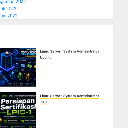
Agustus 2022
uli 2022
Juni 2022
Linux
Server
System Administrator
Ubuntu
Dasar-Dasar Manajemen User
dan Permission di Linux
Server: Panduan Lengkap
untuk Sysadmin
AGUSTUS 5, 2026
0
Linux
Server
System Administrator
TKJ
Siap Jadi Linux System
Administrator Bersertifikat?
Ikuti Kelas Persiapan LPIC-1