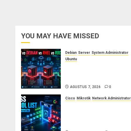
YOU MAY HAVE MISSED
Debian
Server
System Administrator
Ubuntu
Ubuntu vs Debian vs RHEL vs
Rocky Linux: Panduan Memilih
Distro Linux Server
AGUSTUS 7, 2026
0
Cisco
Mikrotik
Network Administrator
Konsep Access Control List
(ACL) di Cisco dan MikroTik:
Panduan Lengkap untuk
Pemula hingga Profesional