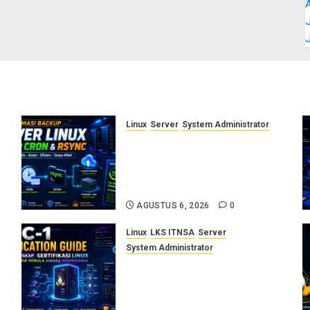
J
Linux
Server
System Administrator
Otomasi Backup Server Linux
dengan Cron dan Rsync:
Panduan Backup Aman Tanpa
Ribet
AGUSTUS 6, 2026
0
Linux
LKS ITNSA
Server
System Administrator
LPIC-1: Panduan Lengkap
Sertifikasi Linux untuk
Sysadmin Pemula hingga