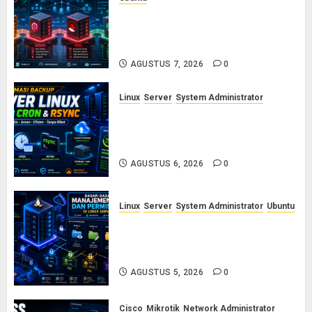
Ubuntu vs Debian vs RHEL vs
Rocky Linux: Panduan Memilih
Distro Linux Server
AGUSTUS 7, 2026
0
Linux
Server
System Administrator
Otomasi Backup Server Linux
dengan Cron dan Rsync: Panduan
Backup Aman Tanpa Ribet
AGUSTUS 6, 2026
0
Linux
Server
System Administrator
Ubuntu
Dasar-Dasar Manajemen User
dan Permission di Linux Server:
Panduan Lengkap untuk Sysadmin
AGUSTUS 5, 2026
0
Cisco
Mikrotik
Network Administrator