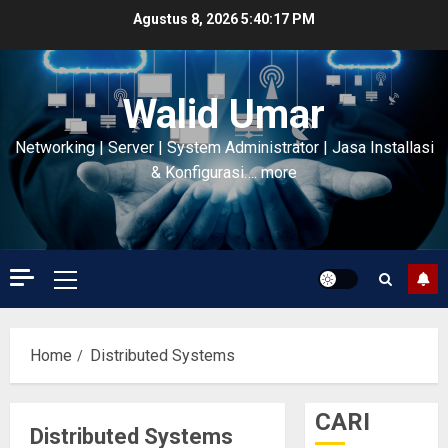
Skip
Agustus 8, 2026
5:40:18 PM
to
content
Walid Umar
Networking | Server | System Administrator | Jasa Installasi
& Konfigurasi…. more
Primary
Menu
Home
Distributed Systems
CARI
Distributed Systems