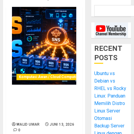
RECENT
POSTS
Ubuntu vs
Komputasi Awan / Cloud Computing
Debian vs
RHEL vs Rocky
Linux: Panduan
SQS dan SNS: Asynchronous
Messaging untuk
Memilih Distro
Decoupling Microservices
Linux Server
yang Resilient dan Scalable
Otomasi
WALID UMAR
JUNI 13, 2026
Backup Server
0
Linux dengan