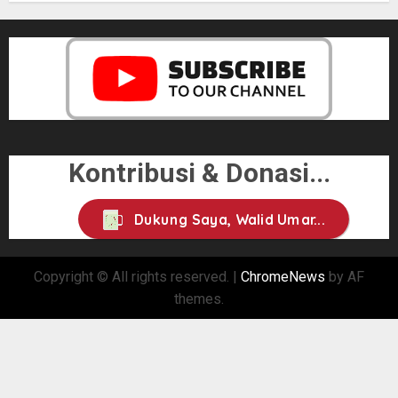
Kontribusi & Donasi...
Dukung Saya, Walid Umar...
Copyright © All rights reserved.
|
ChromeNews
by AF
themes.