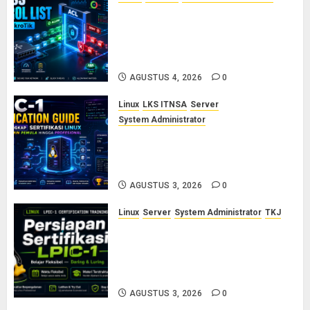
Konsep Access Control List
(ACL) di Cisco dan MikroTik:
Panduan Lengkap untuk Pemula
hingga Profesional
AGUSTUS 4, 2026
0
Linux
LKS ITNSA
Server
System Administrator
LPIC-1: Panduan Lengkap
Sertifikasi Linux untuk Sysadmin
Pemula hingga Profesional
AGUSTUS 3, 2026
0
Linux
Server
System Administrator
TKJ
Siap Jadi Linux System
Administrator Bersertifikat? Ikuti
Kelas Persiapan LPIC-1 Bersama
Saya
AGUSTUS 3, 2026
0