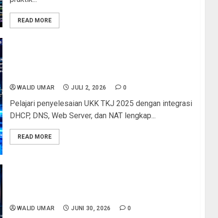
READ MORE
UKK TKJ 2025: Panduan Lengkap Integrasi DHCP,
DNS, Web Server, dan NAT dalam Satu Topologi
Jaringan
WALID UMAR
JULI 2, 2026
0
Pelajari penyelesaian UKK TKJ 2025 dengan integrasi
DHCP, DNS, Web Server, dan NAT lengkap...
READ MORE
Konfigurasi DHCP Server di Linux Debian:
Panduan Lengkap Instalasi, Pengaturan IP
Otomatis, dan Troubleshooting
WALID UMAR
JUNI 30, 2026
0