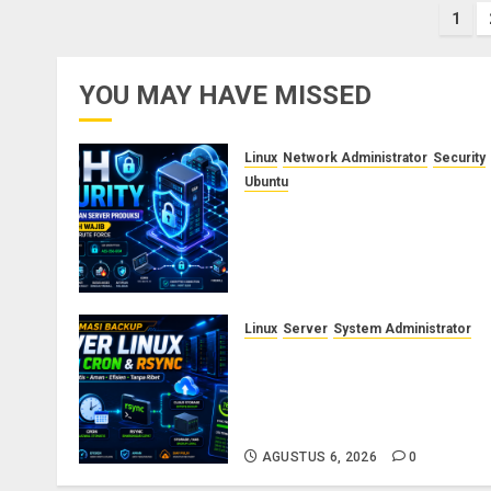
Pag
1
po
YOU MAY HAVE MISSED
Linux
Network Administrator
Security
Ubuntu
Panduan Konfigurasi SSH
Aman untuk Server Produksi:
Langkah Wajib Mencegah
Brute Force
AGUSTUS 9, 2026
0
Linux
Server
System Administrator
Otomasi Backup Server Linux
dengan Cron dan Rsync:
Panduan Backup Aman Tanpa
Ribet
AGUSTUS 6, 2026
0