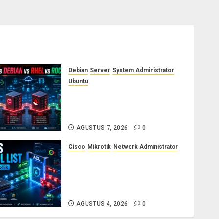
Debian
Server
System Administrator
Ubuntu
Ubuntu vs Debian vs RHEL vs
Rocky Linux: Panduan Memilih
Distro Linux Server
AGUSTUS 7, 2026
0
Cisco
Mikrotik
Network Administrator
Konsep Access Control List
(ACL) di Cisco dan MikroTik:
Panduan Lengkap untuk
Pemula hingga Profesional
AGUSTUS 4, 2026
0