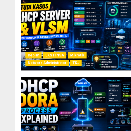
Debian
LKS ITNSA
Mikrotik
Network Administrator
TKJ