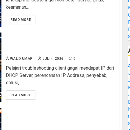
keamanan...
M
READ MORE
Perbandingan DHCP Server dan Perencanaan IP
Address: Panduan Troubleshooting Client Gagal
Mendapatkan IP di Jaringan Sekolah
WALID UMAR
JULI 4, 2026
0
Pelajari troubleshooting client gagal mendapat IP dari
J
DHCP Server, perencanaan IP Address, penyebab,
solusi,...
READ MORE
Troubleshooting DHCP Server dan Reservasi IP
Address: Solusi Lengkap Perangkat Kritis pada
Jaringan Sekolah