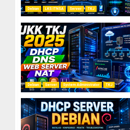
Debian
LKS ITNSA
Server
TKJ
Debian
Server
System Administrator
TKJ