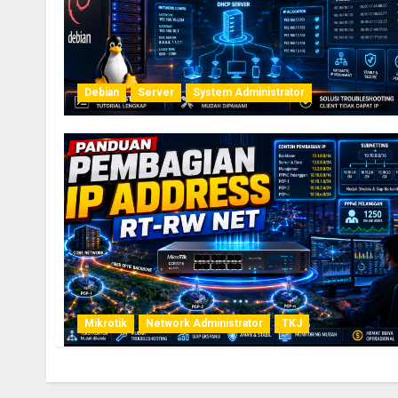
Debian
Server
System Administrator
Mikrotik
Network Administrator
TKJ