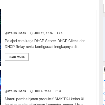
DHCP Server, DHCP Client, dan DHCP Relay:
Panduan Lengkap dan Implementasi di Router
Cisco
WALID UMAR
JULI 23, 2026
0
Pelajari cara kerja DHCP Server, DHCP Client, dan
DHCP Relay serta konfigurasi lengkapnya di...
READ MORE
Materi Pembelajaran Produktif SMK TKJ Kelas XI
Lengkap: Panduan Kompetensi Jaringan, Server,
dan Administrasi Sistem
WALID UMAR
JULI 6, 2026
0
Materi pembelajaran produktif SMK TKJ kelas XI
L
lengkap meliputi jaringan komputer, server, Linux,