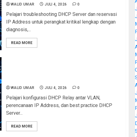
WALID UMAR
JULI 4, 2026
0
J
Pelajari troubleshooting DHCP Server dan reservasi
IP Address untuk perangkat kritikal lengkap dengan
diagnosis,...
READ MORE
A
Tips & Best Practice DHCP Server dan
Perencanaan IP Address: Panduan Lengkap
Konfigurasi DHCP Relay Antar VLAN untuk
Jaringan Sekolah
WALID UMAR
JULI 4, 2026
0
J
Pelajari konfigurasi DHCP Relay antar VLAN,
perencanaan IP Address, dan best practice DHCP
Server...
READ MORE