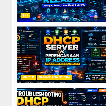
TKJ
Mikrotik
Network Administrator