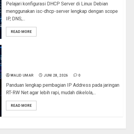
Pelajari konfigurasi DHCP Server di Linux Debian
menggunakan isc-dhcp-server lengkap dengan scope
IP, DNS,...
READ MORE
Panduan Lengkap Pembagian IP Address pada
Jaringan RT-RW Net: Efisien, Mudah Dikelola, dan
Siap Berkembang
WALID UMAR
JUNI 28, 2026
0
Panduan lengkap pembagian IP Address pada jaringan
RT-RW Net agar lebih rapi, mudah dikelola,...
READ MORE