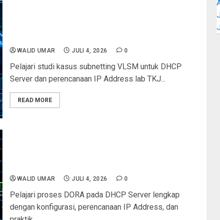
J
Studi Kasus DHCP Server dan Perencanaan IP
Address: Panduan Lengkap Subnetting VLSM
untuk Lab TKJ dan LKS ITNSA
WALID UMAR
JULI 4, 2026
0
Pelajari studi kasus subnetting VLSM untuk DHCP
Server dan perencanaan IP Address lab TKJ...
READ MORE
Tutorial DHCP Server dan Perencanaan IP
Address: Memahami Proses DORA (Discover,
Offer, Request, Acknowledgement) Secara
Lengkap untuk Jaringan Sekolah
WALID UMAR
JULI 4, 2026
0
Pelajari proses DORA pada DHCP Server lengkap
dengan konfigurasi, perencanaan IP Address, dan
praktik...