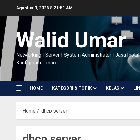
Skip
Agustus 9, 2026
8:21:52 AM
to
content
Walid Umar
Networking | Server | System Administrator | Jasa Instal
Konfigurasi…. more
HOME
KATEGORI & TOPIK
KELAS
LI
Home
dhcp server
dhcp server