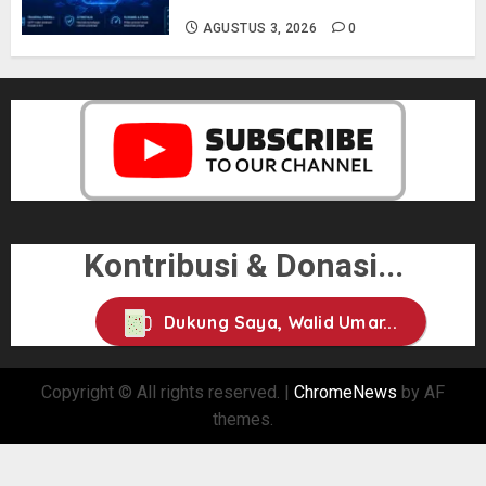
AGUSTUS 3, 2026
0
Kontribusi & Donasi...
Dukung Saya, Walid Umar...
Copyright © All rights reserved.
|
ChromeNews
by AF
themes.