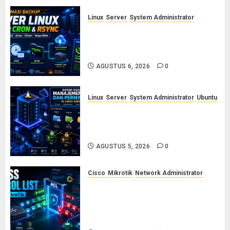
Linux
Server
System Administrator
Otomasi Backup Server Linux
dengan Cron dan Rsync: Panduan
Backup Aman Tanpa Ribet
AGUSTUS 6, 2026
0
Linux
Server
System Administrator
Ubuntu
Dasar-Dasar Manajemen User
dan Permission di Linux Server:
Panduan Lengkap untuk Sysadmin
AGUSTUS 5, 2026
0
Cisco
Mikrotik
Network Administrator
Konsep Access Control List
(ACL) di Cisco dan MikroTik:
Panduan Lengkap untuk Pemula
hingga Profesional