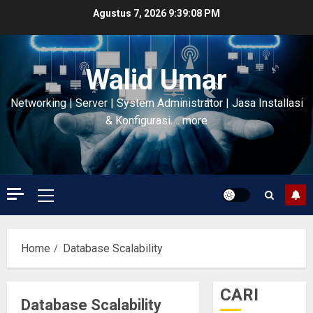
Skip
Agustus 7, 2026
9:39:09 PM
to
content
Walid Umar
Networking | Server | System Administrator | Jasa Installasi
& Konfigurasi…. more
Primary
Menu
Home
Database Scalability
CARI
Database Scalability