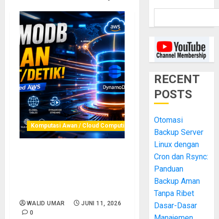
RECENT
POSTS
Otomasi
Komputasi Awan / Cloud Computing
Backup Server
Linux dengan
Cron dan Rsync:
DynamoDB: Database
NoSQL Managed AWS yang
Panduan
Mampu Scale hingga Jutaan
Backup Aman
Request per Detik
Tanpa Ribet
WALID UMAR
JUNI 11, 2026
Dasar-Dasar
0
Manajemen