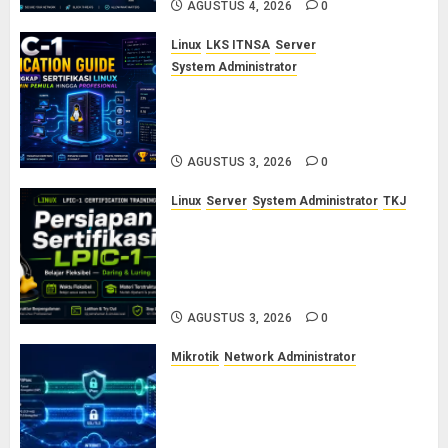
AGUSTUS 4, 2026
0
Linux
LKS ITNSA
Server
System Administrator
LPIC-1: Panduan Lengkap
Sertifikasi Linux untuk Sysadmin
Pemula hingga Profesional
AGUSTUS 3, 2026
0
Linux
Server
System Administrator
TKJ
Siap Jadi Linux System
Administrator Bersertifikat? Ikuti
Kelas Persiapan LPIC-1 Bersama
Saya
AGUSTUS 3, 2026
0
Mikrotik
Network Administrator
Cara Kerja Protokol VPN
L2TP/IPsec dan SSTP: Panduan
Lengkap untuk Sysadmin dan
Network Engineer