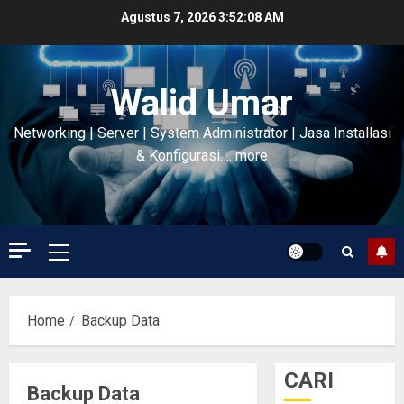
Skip
Agustus 7, 2026
3:52:09 AM
to
content
Walid Umar
Networking | Server | System Administrator | Jasa Installasi
& Konfigurasi…. more
Primary
Menu
Home
Backup Data
CARI
Backup Data