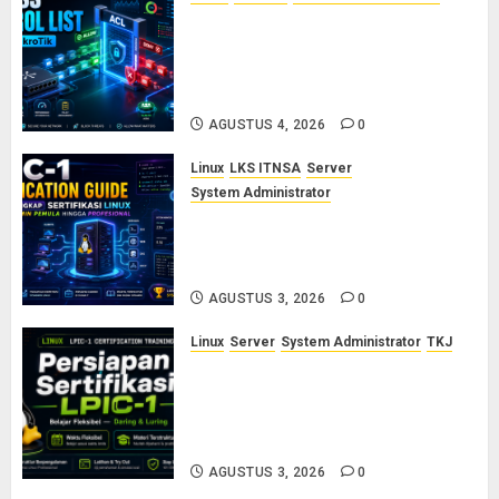
Konsep Access Control List
(ACL) di Cisco dan MikroTik:
Panduan Lengkap untuk Pemula
hingga Profesional
AGUSTUS 4, 2026
0
Linux
LKS ITNSA
Server
System Administrator
LPIC-1: Panduan Lengkap
Sertifikasi Linux untuk Sysadmin
Pemula hingga Profesional
AGUSTUS 3, 2026
0
Linux
Server
System Administrator
TKJ
Siap Jadi Linux System
Administrator Bersertifikat? Ikuti
Kelas Persiapan LPIC-1 Bersama
Saya
AGUSTUS 3, 2026
0