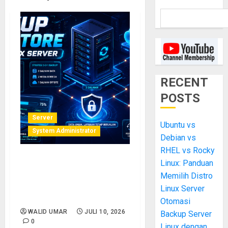
RECENT
POSTS
Server
Ubuntu vs
System Administrator
Debian vs
RHEL vs Rocky
Linux: Panduan
Backup dan Restore Data di
Linux Server: Panduan
Memilih Distro
Lengkap Rsync, Tar, dan
Linux Server
Cron Job
Otomasi
WALID UMAR
JULI 10, 2026
Backup Server
0
Linux dengan