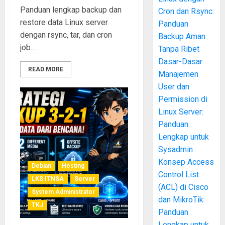
Panduan lengkap backup dan
Cron dan Rsync:
restore data Linux server
Panduan
dengan rsync, tar, dan cron
Backup Aman
job...
Tanpa Ribet
Dasar-Dasar
READ MORE
Manajemen
User dan
Permission di
Linux Server:
Panduan
Lengkap untuk
Sysadmin
Konsep Access
Debian
Hosting
Control List
LKS ITNSA
Server
(ACL) di Cisco
System Administrator
dan MikroTik:
TKJ
Panduan
Lengkap untuk