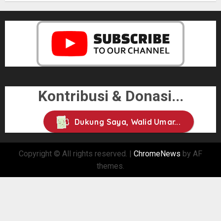
Kontribusi & Donasi...
Dukung Saya, Walid Umar...
Copyright © All rights reserved.
|
ChromeNews
by AF
themes.