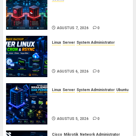
Ubuntu vs Debian vs RHEL vs
Rocky Linux: Panduan Memilih
Distro Linux Server
AGUSTUS 7, 2026
0
Linux
Server
System Administrator
Otomasi Backup Server Linux
dengan Cron dan Rsync: Panduan
Backup Aman Tanpa Ribet
AGUSTUS 6, 2026
0
Linux
Server
System Administrator
Ubuntu
Dasar-Dasar Manajemen User
dan Permission di Linux Server:
Panduan Lengkap untuk Sysadmin
AGUSTUS 5, 2026
0
Cisco
Mikrotik
Network Administrator