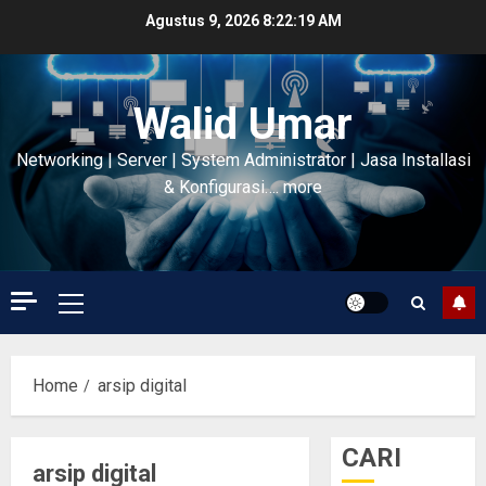
Skip
Agustus 9, 2026
8:22:19 AM
to
content
Walid Umar
Networking | Server | System Administrator | Jasa Installasi
& Konfigurasi…. more
Primary
Menu
Home
arsip digital
CARI
arsip digital