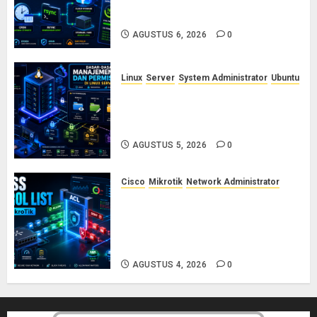
dengan Cron dan Rsync: Panduan
Backup Aman Tanpa Ribet
AGUSTUS 6, 2026
0
Linux
Server
System Administrator
Ubuntu
Dasar-Dasar Manajemen User
dan Permission di Linux Server:
Panduan Lengkap untuk Sysadmin
AGUSTUS 5, 2026
0
Cisco
Mikrotik
Network Administrator
Konsep Access Control List
(ACL) di Cisco dan MikroTik:
Panduan Lengkap untuk Pemula
hingga Profesional
AGUSTUS 4, 2026
0