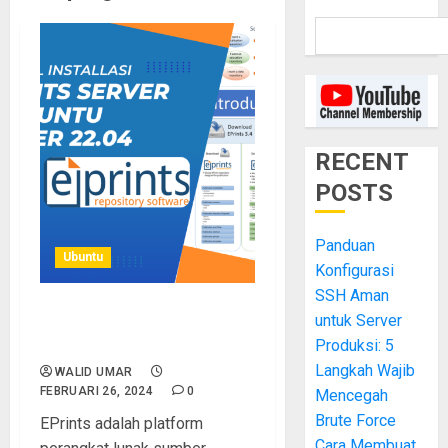
RECENT
POSTS
Panduan
Ubuntu
Konfigurasi
SSH Aman
untuk Server
Panduan Instalasi EPrints
3.4 di Ubuntu Server 22.04
Produksi: 5
Langkah Wajib
WALID UMAR
FEBRUARI 26, 2024
0
Mencegah
Brute Force
EPrints adalah platform
Cara Membuat