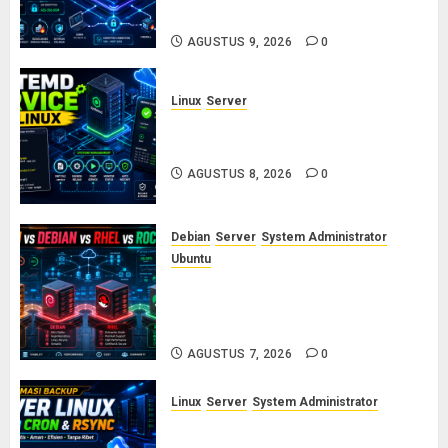
Wajib Mencegah Brute Force
AGUSTUS 9, 2026
0
Linux
Server
Cara Membuat dan Mengelola
Systemd Service Sendiri di Linux
AGUSTUS 8, 2026
0
Debian
Server
System Administrator
Ubuntu
Ubuntu vs Debian vs RHEL vs
Rocky Linux: Panduan Memilih
Distro Linux Server
AGUSTUS 7, 2026
0
Linux
Server
System Administrator
Otomasi Backup Server Linux