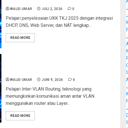
Jaringan
J
WALID UMAR
JULI 2, 2026
0
Pelajari penyelesaian UKK TKJ 2025 dengan integrasi
DHCP, DNS, Web Server, dan NAT lengkap...
READ MORE
A
Inter-VLAN Routing: Teknologi yang
Menghubungkan Semua VLAN dengan Aman dan
Efisien
WALID UMAR
JUNI 9, 2026
0
J
Pelajari Inter-VLAN Routing, teknologi yang
memungkinkan komunikasi aman antar VLAN
menggunakan router atau Layer...
READ MORE