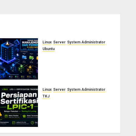
Linux
Server
System Administrator
Ubuntu
Dasar-Dasar Manajemen User
dan Permission di Linux
Server: Panduan Lengkap
untuk Sysadmin
AGUSTUS 5, 2026
0
Linux
Server
System Administrator
TKJ
Siap Jadi Linux System
Administrator Bersertifikat?
Ikuti Kelas Persiapan LPIC-1
Bersama Saya
AGUSTUS 3, 2026
0