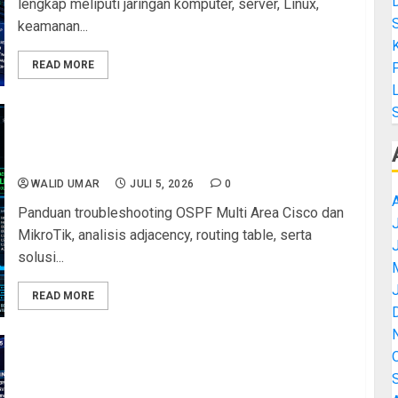
lengkap meliputi jaringan komputer, server, Linux,
keamanan...
K
READ MORE
L
Troubleshooting OSPF Multi Area pada Router
Cisco dan MikroTik: Analisis Adjacency, Routing
Table, dan Solusi Lengkap untuk LKS ITNSA
WALID UMAR
JULI 5, 2026
0
Panduan troubleshooting OSPF Multi Area Cisco dan
J
MikroTik, analisis adjacency, routing table, serta
solusi...
READ MORE
UKK TKJ 2025: Panduan Lengkap Integrasi DHCP,
DNS, Web Server, dan NAT dalam Satu Topologi