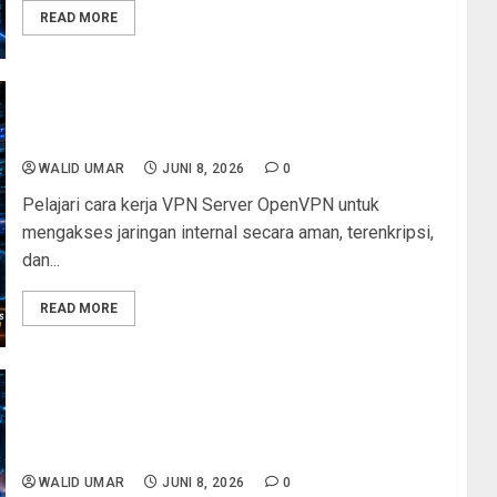
READ MORE
VPN Server OpenVPN: Rahasia Akses Jaringan
dari Mana Saja dengan Aman
WALID UMAR
JUNI 8, 2026
0
Pelajari cara kerja VPN Server OpenVPN untuk
mengakses jaringan internal secara aman, terenkripsi,
dan...
READ MORE
VLAN dalam 60 Detik: Pengertian, Manfaat, dan
Cara Kerja VLAN yang Wajib Dipahami Teknisi
Jaringan
WALID UMAR
JUNI 8, 2026
0