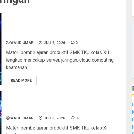
Materi Pembelajaran Kejuruan Produktif Siswa
SMK TKJ Kelas XII: Panduan Lengkap Persiapan
Menjadi Administrator Jaringan dan Server
Profesional
WALID UMAR
JULI 6, 2026
0
Materi pembelajaran produktif SMK TKJ kelas XII
lengkap mencakup server, jaringan, cloud computing,
keamanan...
READ MORE
Materi Pembelajaran Produktif SMK TKJ Kelas XI
Lengkap: Panduan Kompetensi Jaringan, Server,
dan Administrasi Sistem
M
WALID UMAR
JULI 6, 2026
0
Materi pembelajaran produktif SMK TKJ kelas XI