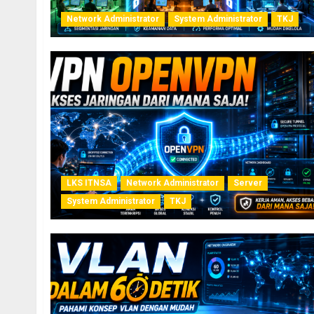
Network Administrator
System Administrator
TKJ
LKS ITNSA
Network Administrator
Server
System Administrator
TKJ