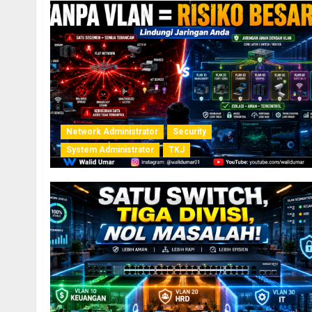
Network Administrator
Security
System Administrator
TKJ