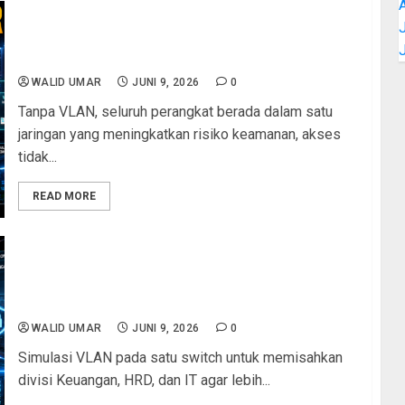
Tanpa VLAN, Jaringan Anda Lebih Berisiko:
J
Ancaman Keamanan dan Akses Tidak Terkontrol
dalam Satu Segmen Jaringan
WALID UMAR
JUNI 9, 2026
0
Tanpa VLAN, seluruh perangkat berada dalam satu
jaringan yang meningkatkan risiko keamanan, akses
tidak...
READ MORE
Satu Switch, Tiga Divisi, Nol Masalah: Simulasi
VLAN untuk Memisahkan Jaringan Keuangan, HRD,
dan IT
WALID UMAR
JUNI 9, 2026
0
Simulasi VLAN pada satu switch untuk memisahkan
divisi Keuangan, HRD, dan IT agar lebih...