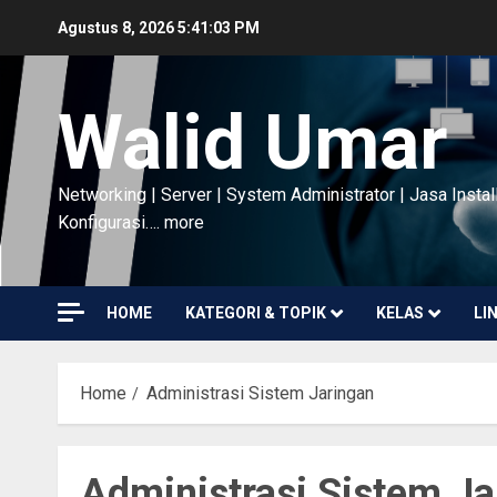
Skip
Agustus 8, 2026
5:41:05 PM
to
content
Walid Umar
Networking | Server | System Administrator | Jasa Instal
Konfigurasi…. more
HOME
KATEGORI & TOPIK
KELAS
LI
Home
Administrasi Sistem Jaringan
Administrasi Sistem Ja