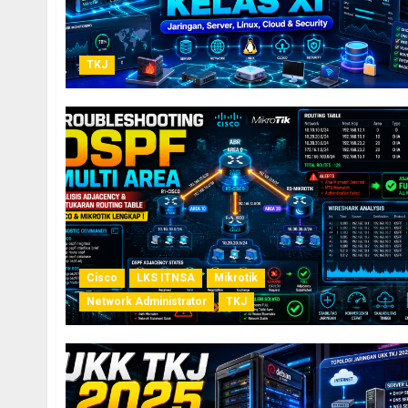
TKJ
Cisco
LKS ITNSA
Mikrotik
Network Administrator
TKJ