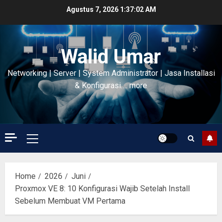
Skip
Agustus 7, 2026
1:37:03 AM
to
content
Walid Umar
Networking | Server | System Administrator | Jasa Installasi
& Konfigurasi…. more
Primary
Menu
Home
2026
Juni
Proxmox VE 8: 10 Konfigurasi Wajib Setelah Install
Sebelum Membuat VM Pertama