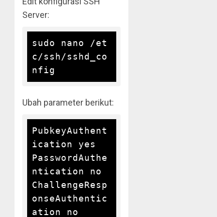
Edit konfigurasi SSH
Server:
sudo nano /et
c/ssh/sshd_co
Ubah parameter berikut:
PubkeyAuthent
ication yes

PasswordAuthe
ntication no

ChallengeResp
onseAuthentic
ation no
