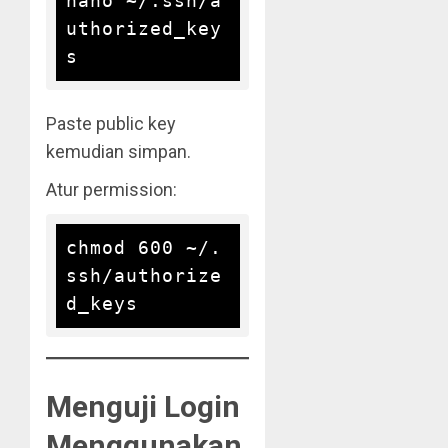
nano ~/.ssh/a
uthorized_key
Paste public key
kemudian simpan.
Atur permission:
chmod 600 ~/.
ssh/authorize
Menguji Login
Menggunakan