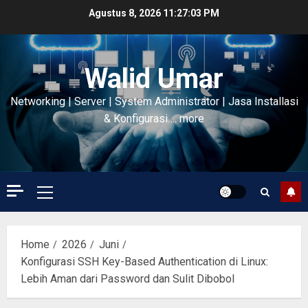
Skip
Agustus 8, 2026
11:27:03 PM
to
content
Walid Umar
Networking | Server | System Administrator | Jasa Installasi
& Konfigurasi…. more
Primary
Menu
Home
2026
Juni
Konfigurasi SSH Key-Based Authentication di Linux:
Lebih Aman dari Password dan Sulit Dibobol