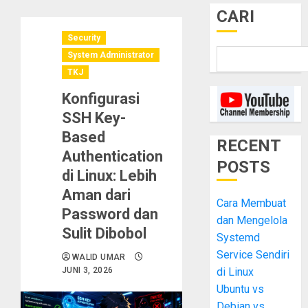
CARI
Security
System Administrator
TKJ
Konfigurasi
SSH Key-
Based
RECENT
Authentication
POSTS
di Linux: Lebih
Aman dari
Cara Membuat
Password dan
dan Mengelola
Sulit Dibobol
Systemd
Service Sendiri
WALID UMAR
JUNI 3, 2026
di Linux
Ubuntu vs
Debian vs