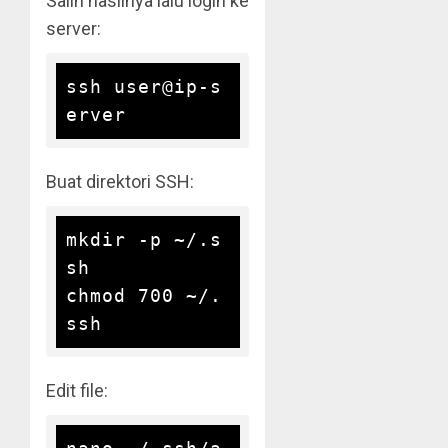
Salin hasilnya lalu login ke
server:
ssh user@ip-s
Buat direktori SSH:
mkdir -p ~/.s
sh

chmod 700 ~/.
Edit file: