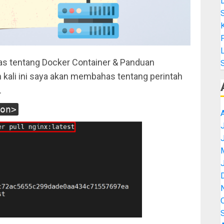
K
L
s tentang Docker Container & Panduan
n kali ini saya akan membahas tentang perintah
.
on>
J