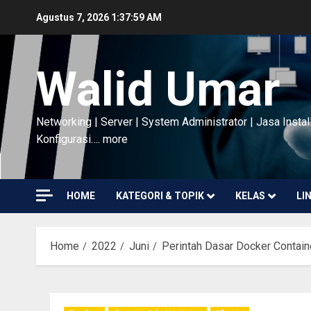
Skip
Agustus 7, 2026
1:38:01 AM
to
content
Walid Umar
Networking | Server | System Administrator | Jasa Instal
Konfigurasi…. more
HOME
KATEGORI & TOPIK
KELAS
LI
Home
2022
Juni
Perintah Dasar Docker Contain