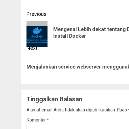
Post
Previous
navigation
Previous
Mengenal Lebih dekat tentang 
post:
Install Docker
Next
Next
Menjalankan service webserver mengguna
post:
Tinggalkan Balasan
Alamat email Anda tidak akan dipublikasikan.
Ruas 
Komentar
*