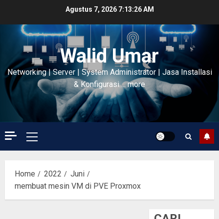
Skip
Agustus 7, 2026
7:13:27 AM
to
content
Walid Umar
Networking | Server | System Administrator | Jasa Installasi
& Konfigurasi…. more
Primary
Menu
Home
2022
Juni
membuat mesin VM di PVE Proxmox
CARI