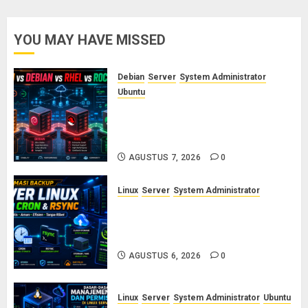
dan
AGUSTUS
Rsync:
YOU MAY HAVE MISSED
7, 2026
Panduan
0
Backup
Aman
Debian
Server
System Administrator
Tanpa
Ubuntu
Ribet
Ubuntu vs Debian vs RHEL vs
Rocky Linux: Panduan Memilih
AGUSTUS
Distro Linux Server
6, 2026
AGUSTUS 7, 2026
0
0
Linux
Server
System Administrator
Otomasi Backup Server Linux
dengan Cron dan Rsync: Panduan
Backup Aman Tanpa Ribet
AGUSTUS 6, 2026
0
Linux
Server
System Administrator
Ubuntu