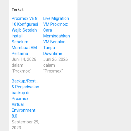
Terkait
Proxmox VE 8:
Live Migration
10 Konfigurasi
VM Proxmox:
Wajib Setelah
Cara
Install
Memindahkan
Sebelum
VM Berjalan
Membuat VM
Tanpa
Pertama
Downtime
Juni 14, 2026
Juni 26, 2026
dalam
dalam
"Proxmox"
"Proxmox"
Backup/Restore
& Penjadwalan
backup di
Proxmox
Virtual
Environment
8.0
September 29,
2023