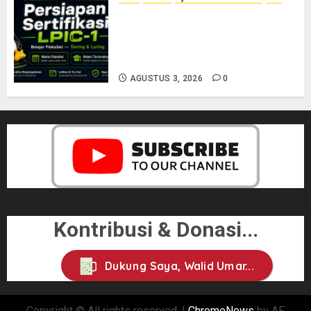
Siap Jadi Linux System
Administrator Bersertifikat? Ikuti
Kelas Persiapan LPIC-1 Bersama
Saya
AGUSTUS 3, 2026
0
Kontribusi & Donasi...
Dukung Saya, Walid Umar...
Copyright © All rights reserved.
|
ChromeNews
by AF