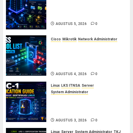
Dasar-Dasar Manajemen User
dan Permission di Linux Server:
Panduan Lengkap untuk Sysadmin
AGUSTUS 5, 2026
0
Cisco
Mikrotik
Network Administrator
Konsep Access Control List
(ACL) di Cisco dan MikroTik:
Panduan Lengkap untuk Pemula
hingga Profesional
AGUSTUS 4, 2026
0
Linux
LKS ITNSA
Server
System Administrator
LPIC-1: Panduan Lengkap
Sertifikasi Linux untuk Sysadmin
Pemula hingga Profesional
AGUSTUS 3, 2026
0
Linux
Server
System Administrator
TKJ