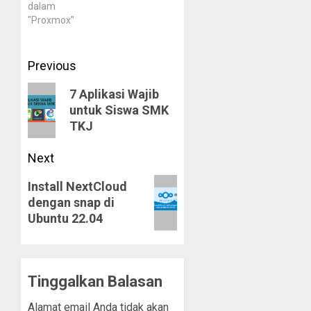
dalam
"Proxmox"
Post
Previous
navigation
Previous
7 Aplikasi Wajib
untuk Siswa SMK
post:
TKJ
Next
Next
Install NextCloud
dengan snap di
post:
Ubuntu 22.04
Tinggalkan Balasan
Alamat email Anda tidak akan