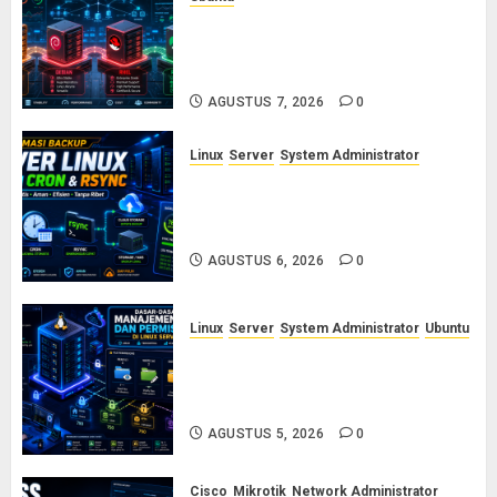
Ubuntu vs Debian vs RHEL vs
Rocky Linux: Panduan Memilih
Distro Linux Server
AGUSTUS 7, 2026
0
Linux
Server
System Administrator
Otomasi Backup Server Linux
dengan Cron dan Rsync: Panduan
Backup Aman Tanpa Ribet
AGUSTUS 6, 2026
0
Linux
Server
System Administrator
Ubuntu
Dasar-Dasar Manajemen User
dan Permission di Linux Server:
Panduan Lengkap untuk Sysadmin
AGUSTUS 5, 2026
0
Cisco
Mikrotik
Network Administrator