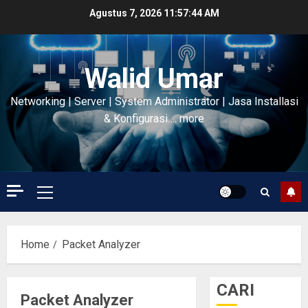
Skip
Agustus 7, 2026
11:57:45 AM
to
content
Walid Umar
Networking | Server | System Administrator | Jasa Installasi
& Konfigurasi…. more
Primary
Menu
Home
Packet Analyzer
CARI
Packet Analyzer