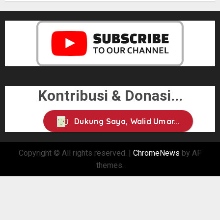
Kontribusi & Donasi...
Dukung Saya, Walid Umar...
Copyright © All rights reserved.
|
ChromeNews
by AF
themes.