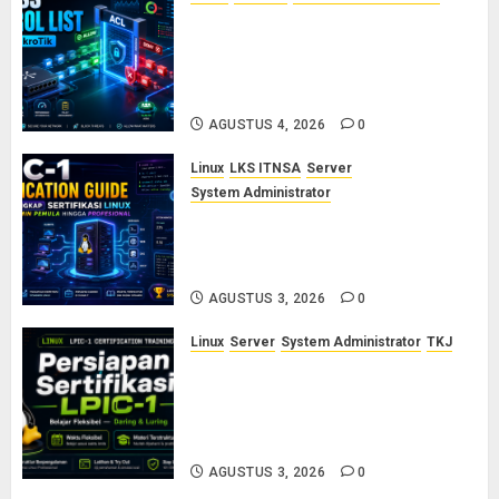
Konsep Access Control List
(ACL) di Cisco dan MikroTik:
Panduan Lengkap untuk Pemula
hingga Profesional
AGUSTUS 4, 2026
0
Linux
LKS ITNSA
Server
System Administrator
LPIC-1: Panduan Lengkap
Sertifikasi Linux untuk Sysadmin
Pemula hingga Profesional
AGUSTUS 3, 2026
0
Linux
Server
System Administrator
TKJ
Siap Jadi Linux System
Administrator Bersertifikat? Ikuti
Kelas Persiapan LPIC-1 Bersama
Saya
AGUSTUS 3, 2026
0