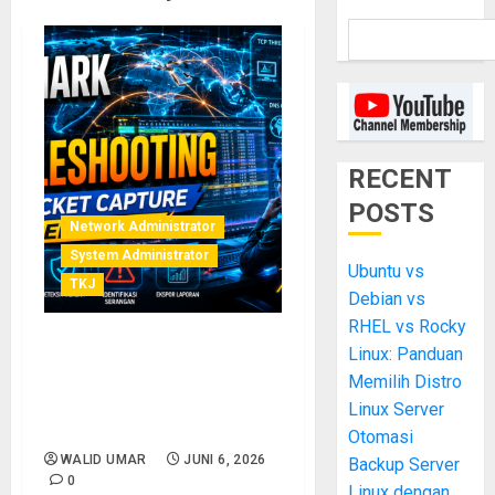
RECENT
POSTS
Network Administrator
System Administrator
Ubuntu vs
TKJ
Debian vs
RHEL vs Rocky
Linux: Panduan
Wireshark untuk
Troubleshooting Jaringan:
Memilih Distro
Cara Membaca Packet
Linux Server
Capture Seperti Profesional
Otomasi
WALID UMAR
JUNI 6, 2026
Backup Server
0
Linux dengan