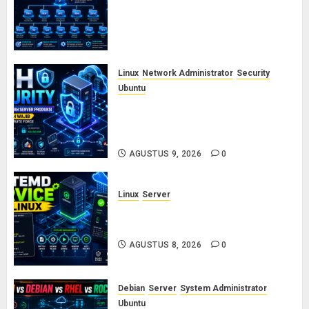
Linux (FHS): Fungsi /etc, /var,
/usr, /opt, dan /proc yang Wajib
Diketahui Admin Server
AGUSTUS 10, 2026
0
Linux
Network Administrator
Security
Ubuntu
Panduan Konfigurasi SSH Aman
untuk Server Produksi: 5 Langkah
Wajib Mencegah Brute Force
AGUSTUS 9, 2026
0
Linux
Server
Cara Membuat dan Mengelola
Systemd Service Sendiri di Linux
AGUSTUS 8, 2026
0
Debian
Server
System Administrator
Ubuntu