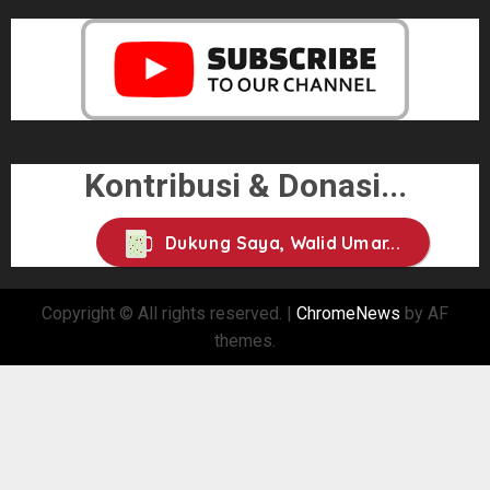
Kontribusi & Donasi...
Dukung Saya, Walid Umar...
Copyright © All rights reserved.
|
ChromeNews
by AF
themes.