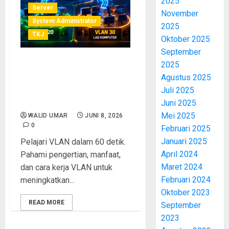
2025
Server
November
System Administrator
2025
TKJ
Oktober 2025
September
2025
VLAN dalam 60 Detik:
Agustus 2025
Pengertian, Manfaat, dan
Juli 2025
Cara Kerja VLAN yang Wajib
Dipahami Teknisi Jaringan
Juni 2025
Mei 2025
WALID UMAR
JUNI 8, 2026
0
Februari 2025
Januari 2025
Pelajari VLAN dalam 60 detik.
April 2024
Pahami pengertian, manfaat,
Maret 2024
dan cara kerja VLAN untuk
Februari 2024
meningkatkan...
Oktober 2023
READ MORE
September
2023