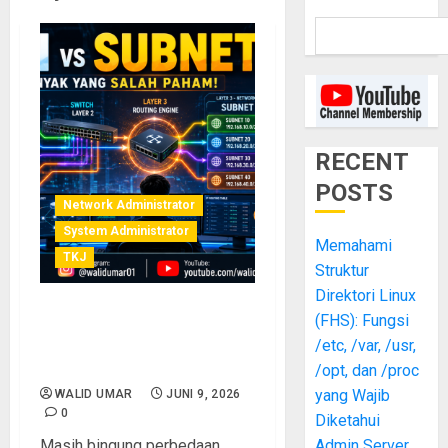
RECENT
POSTS
Network Administrator
System Administrator
Memahami
TKJ
Struktur
Direktori Linux
(FHS): Fungsi
VLAN vs Subnet: Perbedaan
Layer 2 dan Layer 3 yang
/etc, /var, /usr,
Masih Sering Disalahpahami
/opt, dan /proc
yang Wajib
WALID UMAR
JUNI 9, 2026
0
Diketahui
Masih bingung perbedaan
Admin Server