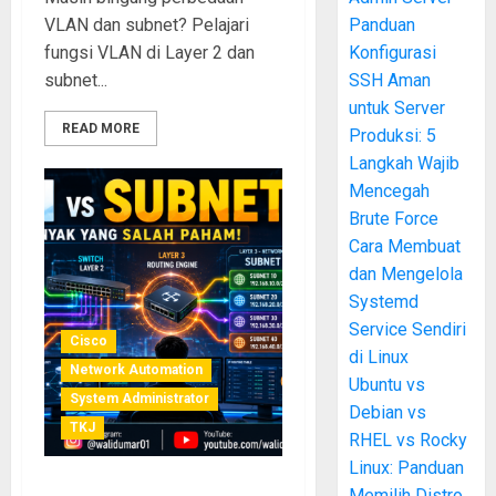
VLAN dan subnet? Pelajari
Panduan
fungsi VLAN di Layer 2 dan
Konfigurasi
subnet...
SSH Aman
untuk Server
READ MORE
Produksi: 5
Langkah Wajib
Mencegah
Brute Force
Cara Membuat
dan Mengelola
Systemd
Service Sendiri
Cisco
di Linux
Network Automation
Ubuntu vs
System Administrator
Debian vs
TKJ
RHEL vs Rocky
Linux: Panduan
Memilih Distro