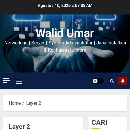
Skip
Agustus 10, 2026
2:07:08 AM
to
content
Walid Umar
Networking | Server | System Administrator | Jasa Installasi
& Konfigurasi…. more
Primary
Menu
Home
Layer 2
CARI
Layer 2