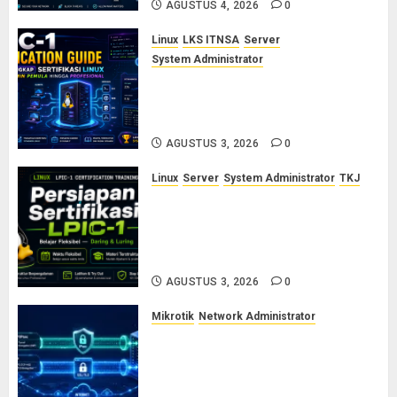
AGUSTUS 4, 2026
0
Linux
LKS ITNSA
Server
System Administrator
LPIC-1: Panduan Lengkap
Sertifikasi Linux untuk Sysadmin
Pemula hingga Profesional
AGUSTUS 3, 2026
0
Linux
Server
System Administrator
TKJ
Siap Jadi Linux System
Administrator Bersertifikat? Ikuti
Kelas Persiapan LPIC-1 Bersama
Saya
AGUSTUS 3, 2026
0
Mikrotik
Network Administrator
Cara Kerja Protokol VPN
L2TP/IPsec dan SSTP: Panduan
Lengkap untuk Sysadmin dan
Network Engineer