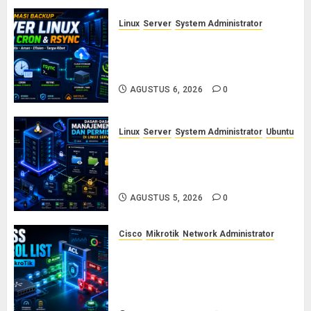
Linux
Server
System Administrator
Otomasi Backup Server Linux
dengan Cron dan Rsync: Panduan
Backup Aman Tanpa Ribet
AGUSTUS 6, 2026
0
Linux
Server
System Administrator
Ubuntu
Dasar-Dasar Manajemen User
dan Permission di Linux Server:
Panduan Lengkap untuk Sysadmin
AGUSTUS 5, 2026
0
Cisco
Mikrotik
Network Administrator
Konsep Access Control List
(ACL) di Cisco dan MikroTik:
Panduan Lengkap untuk Pemula
hingga Profesional