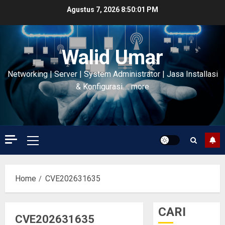
Skip
Agustus 7, 2026
8:50:01 PM
to
content
Walid Umar
Networking | Server | System Administrator | Jasa Installasi
& Konfigurasi…. more
Primary
Menu
Home
CVE202631635
CARI
CVE202631635