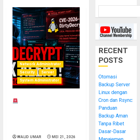
RECENT
POSTS
Network Administrator
Security
Server
Otomasi
System Administrator
Backup Server
Linux dengan
Cron dan Rsync:
PoC DirtyDecrypt CVE-
2026-31635 Dirilis! Ancaman
Panduan
Local Privilege Escalation
Backup Aman
pada Linux yang Wajib
Tanpa Ribet
Diwaspadai
Dasar-Dasar
WALID UMAR
MEI 21, 2026
Manajemen