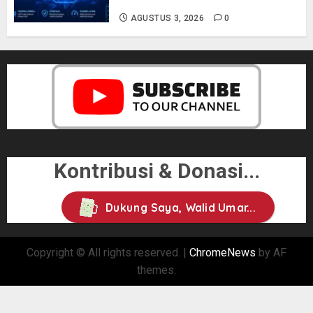
AGUSTUS 3, 2026
0
Kontribusi & Donasi...
Dukung Saya, Walid Umar...
Copyright © All rights reserved.
|
ChromeNews
by AF
themes.